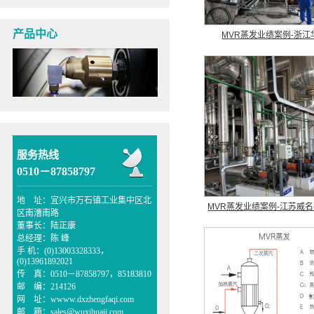
产品中心
MVR蒸发业绩案例-浙江
服务热线
0510－87858797
地 址：宜兴市万石镇工业集中区北
MVR蒸发业绩案例-江苏威名
区南漕南路
董事长：陆正康
总经理：陈 峰
手 机：(0)13003328333，
(0)13961892021
传 真：0510－87858797，85183810
邮 编：214126
网 址：wwww.dxzhengfaqi.com
邮 箱：sales@wuxihuaji.com