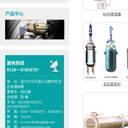
产品中心
MVR蒸发器
服务热线
0510－87858797
地 址：宜兴市万石镇工业集中区北
反应釜系列
区南漕南路
董事长：陆正康
总经理：陈 峰
手 机：(0)13003328333，
(0)13961892021
传 真：0510－87858797，85183810
邮 编：214126
网 址：wwww.dxzhengfaqi.com
邮 箱：sales@wuxihuaji.com