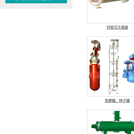
列管式冷凝器
发酵罐、种子罐