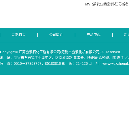
MVR蒸发业绩案例-江苏威名
网站首页
公司简介
产品中心
新
Copyright© 江苏雪浪石化工程有限公司(无锡市雪浪化机有限公司) All reserved.
地 址：宜兴市万石镇工业集中区北区南漕南路 董事长：陆正康 总经理：陈 峰 手 机：(0)130
传 真：0510－87858797，85183810 邮 编：214126 网 址：wwww.dxzhengfaq