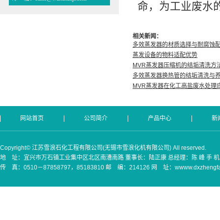
命，为工业废水
相关新闻：
多效蒸发器的材质选择与耐腐蚀
蒸发设备的物料适配优势
MVR蒸发器压缩机的结垢清洗方
多效蒸发器换热管的结垢清洗与
MVR蒸发器在化工高盐废水处理
网站首页
公司简介
产品中心
新
Copyright© 江苏雪浪石化工程有限公司(无锡市雪浪化机有限公司) All reserved.
地 址：宜兴市万石镇工业集中区北区南漕南路 董事长：陆正康 总经理：陈 峰 手 机：(0)130
传 真：0510－87858797，85183810 邮 编：214126 网 址：wwww.dxzhengfaq