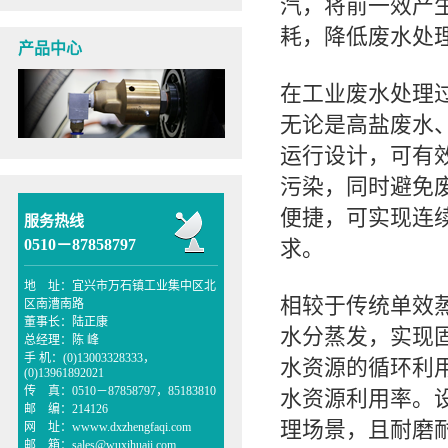
汽，将前一效产
耗，降低废水处
产品中心
在工业废水处理
无论是高盐废水
运行设计，可有
污染，同时避免
便捷，可实现连
服务热线
0510－87858797
求。
地 址：宜兴市万石镇工业集中区北
相较于传统单效
区南漕南路
董事长：陆正康
水分蒸发，实现
总经理：陈 峰
手 机：(0)13003328333，
水资源的循环利
(0)13961892021
传 真：0510－87858797，85183810
水资源利用率。
邮 编：214126
理场景，且耐磨
网 址：wwww.dxzhengfaqi.com
邮 箱：sales@wuxihuaji.com