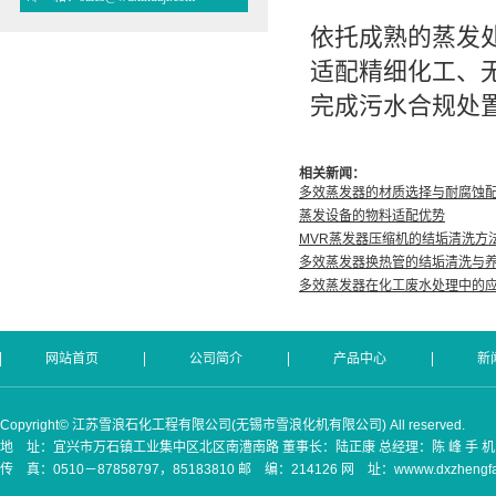
依托成熟的蒸发
适配精细化工、
完成污水合规处
相关新闻：
多效蒸发器的材质选择与耐腐蚀
蒸发设备的物料适配优势
MVR蒸发器压缩机的结垢清洗方
多效蒸发器换热管的结垢清洗与
多效蒸发器在化工废水处理中的
网站首页
公司简介
产品中心
新
Copyright© 江苏雪浪石化工程有限公司(无锡市雪浪化机有限公司) All reserved.
地 址：宜兴市万石镇工业集中区北区南漕南路 董事长：陆正康 总经理：陈 峰 手 机：(0)130
传 真：0510－87858797，85183810 邮 编：214126 网 址：wwww.dxzhengfaq