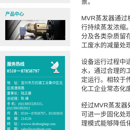
景。
产品中心
MVR蒸发器通
行持续蒸发浓缩
分及各类杂质留
工废水的减量处
设备运行过程中
服务热线
水，通过合理的
0510－87858797
定运行。相较于
地 址：宜兴市万石镇工业集中区北
化工企业常态化
区南漕南路
董事长：陆正康
总经理：陈 峰
经过MVR蒸发
手 机：(0)13003328333，
(0)13961892021
可进一步固化处
传 真：0510－87858797，85183810
邮 编：214126
理模式能够降低
网 址：wwww.dxzhengfaqi.com
邮 箱：sales@wuxihuaji.com